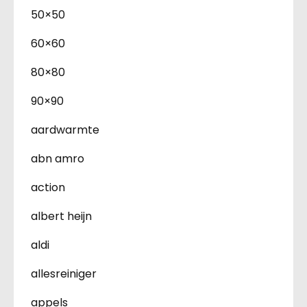
50×50
60×60
80×80
90×90
aardwarmte
abn amro
action
albert heijn
aldi
allesreiniger
appels