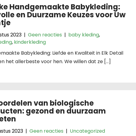
ke Handgemaakte Babykleding:
lvolle en Duurzame Keuzes voor Uw
ntje
stus 2023
|
Geen reacties
|
baby kleding
,
eding
,
kinderkleding
aakte Babykleding: Liefde en Kwaliteit in Elk Detail
en het allerbeste voor hen. We willen dat ze […]
oordelen van biologische
ucten: gezond en duurzaam
eten
ustus 2023
|
Geen reacties
|
Uncategorized