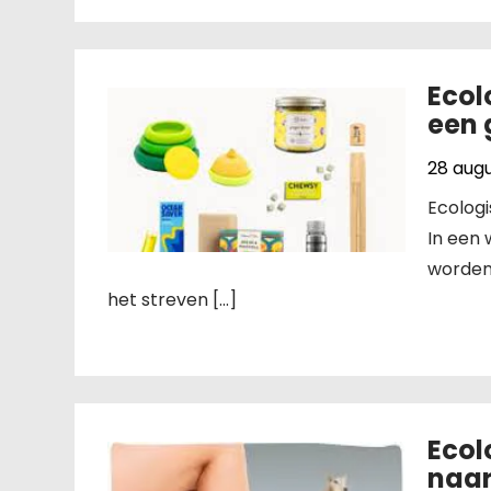
Ecol
een 
28 aug
Ecolog
In een
worden,
het streven […]
Ecol
naar