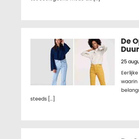
De O
Duur
25 aug
Eerlijk
waarin
belangr
steeds […]