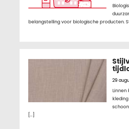
Biolog
duurzam
belangstelling voor biologische producten.
Stij
tijd
29 aug
Linnen 
kleding
schoon
[…]