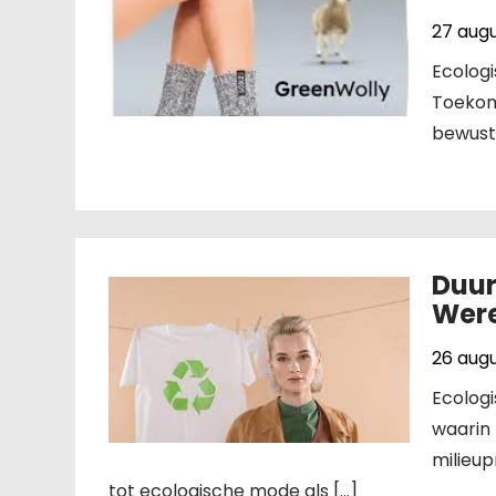
27 aug
Ecolog
Toekom
bewust 
Duur
Were
26 aug
Ecologi
waarin 
milieu
tot ecologische mode als […]