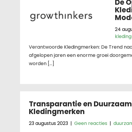
De O
Kled
Mod
24 aug
kledin
Verantwoorde Kledingmerken: De Trend naa
afgelopen jaren een enorme groei doorgema
worden […]
Transparantie en Duurzaamh
Kledingmerken
23 augustus 2023
|
Geen reacties
|
duurza