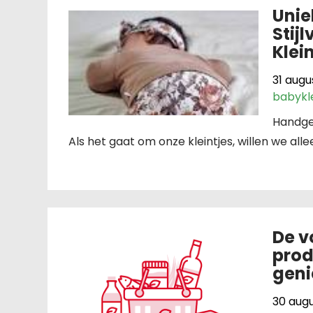
Unie
Stij
Klei
31 augu
babykl
Handgem
Als het gaat om onze kleintjes, willen we alle
De v
prod
geni
30 aug