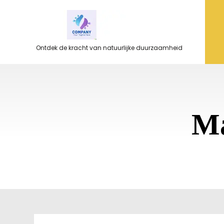
Ga
naar
de
inhoud
Ontdek de kracht van natuurlijke duurzaamheid
M