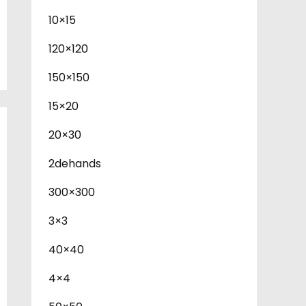
10×15
120×120
150×150
15×20
20×30
2dehands
300×300
3×3
40×40
4×4