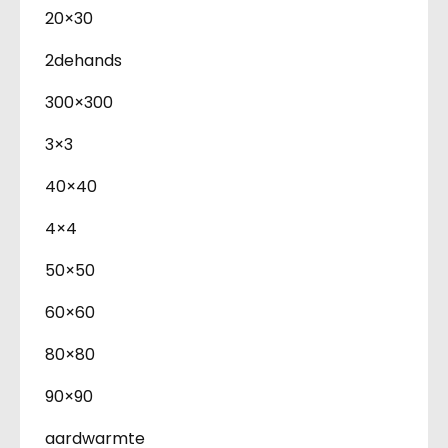
20×30
2dehands
300×300
3×3
40×40
4×4
50×50
60×60
80×80
90×90
aardwarmte