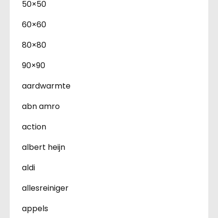
50×50
60×60
80×80
90×90
aardwarmte
abn amro
action
albert heijn
aldi
allesreiniger
appels