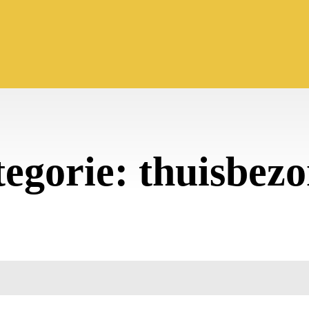
tegorie:
thuisbez