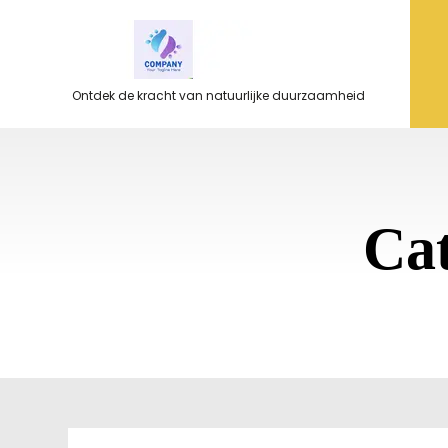
Ga
naar
de
inhoud
Ontdek de kracht van natuurlijke duurzaamheid
Ca