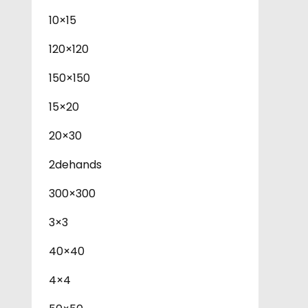
10×15
120×120
150×150
15×20
20×30
2dehands
300×300
3×3
40×40
4×4