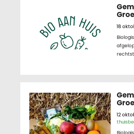
Gema
Groe
18 okt
Biologi
afgelop
rechtst
Gema
Groe
12 okto
thuisb
Biolog