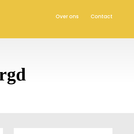
Over ons
Contact
orgd