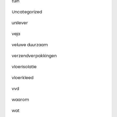
tuin
Uncategorized
unilever
veja
veluwe duurzaam
verzendverpakkingen
vloerisolatie
vloerkleed
vvd
waarom
wat