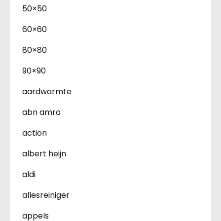
50×50
60×60
80×80
90×90
aardwarmte
abn amro
action
albert heijn
aldi
allesreiniger
appels