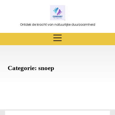
Ga
naar
de
inhoud
Ontdek de kracht van natuurlijke duurzaamheid
Categorie:
snoep