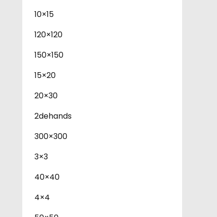
10×15
120×120
150×150
15×20
20×30
2dehands
300×300
3×3
40×40
4×4