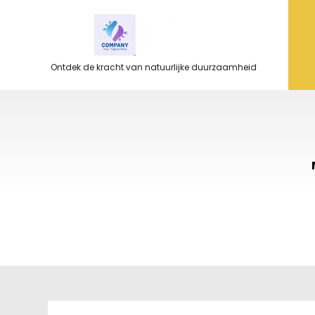
Ga
naar
de
inhoud
Ontdek de kracht van natuurlijke duurzaamheid