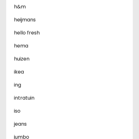
h&m
heijmans
hello fresh
hema
huizen
ikea
ing
intratuin
iso
jeans
jumbo