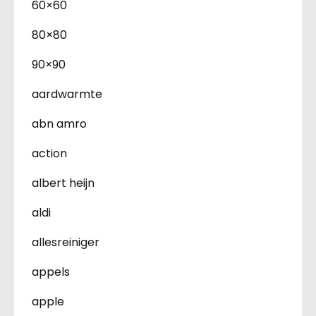
60×60
80×80
90×90
aardwarmte
abn amro
action
albert heijn
aldi
allesreiniger
appels
apple