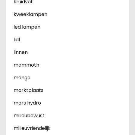
kruidvat
kweeklampen
led lampen
lidl
linnen
mammoth
mango
marktplaats
mars hydro
milieubewust
milieuvriendelijk