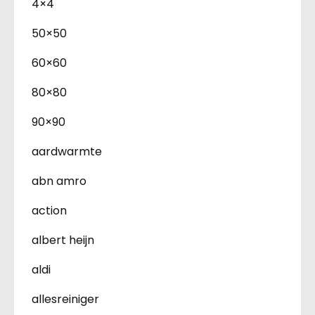
4×4
50×50
60×60
80×80
90×90
aardwarmte
abn amro
action
albert heijn
aldi
allesreiniger