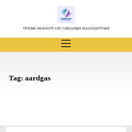
Ga
naar
de
inhoud
Ontdek de kracht van natuurlijke duurzaamheid
Tag:
aardgas