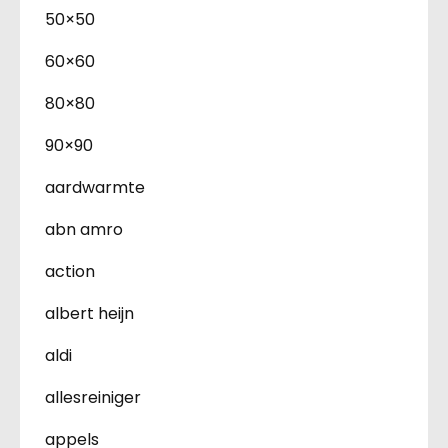
50×50
60×60
80×80
90×90
aardwarmte
abn amro
action
albert heijn
aldi
allesreiniger
appels