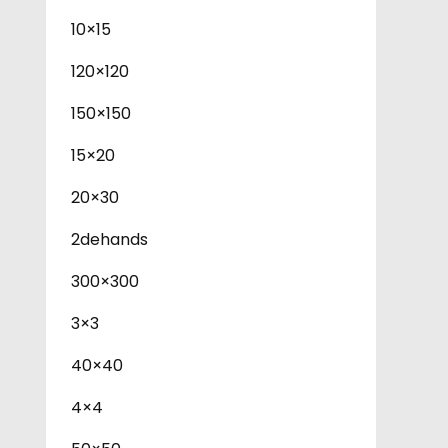
10×15
120×120
150×150
15×20
20×30
2dehands
300×300
3×3
40×40
4×4