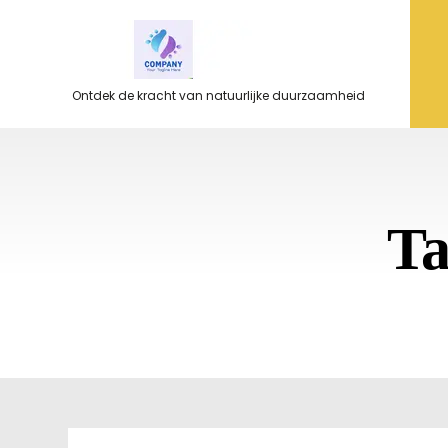
Ga
naar
de
inhoud
Ontdek de kracht van natuurlijke duurzaamheid
T