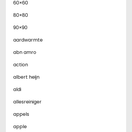
60×60
80×80
90×90
aardwarmte
abn amro
action
albert heijn
aldi
allesreiniger
appels
apple