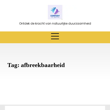
Ga
naar
de
inhoud
Ontdek de kracht van natuurlijke duurzaamheid
Tag:
afbreekbaarheid