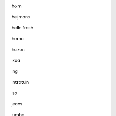
h&m
heijmans
hello fresh
hema
huizen
ikea
ing
intratuin
iso
jeans
jumbo