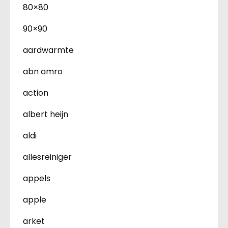
80×80
90×90
aardwarmte
abn amro
action
albert heijn
aldi
allesreiniger
appels
apple
arket