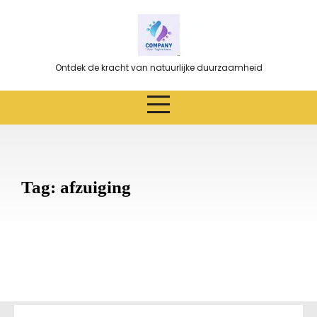
Ga
naar
de
inhoud
Ontdek de kracht van natuurlijke duurzaamheid
Tag:
afzuiging