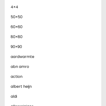
4×4
50×50
60×60
80×80
90×90
aardwarmte
abn amro
action
albert heijn
aldi