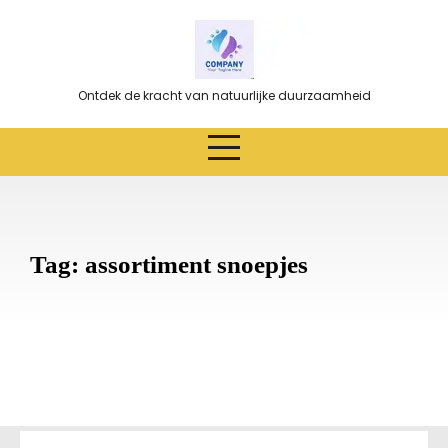
Ga
naar
de
inhoud
Ontdek de kracht van natuurlijke duurzaamheid
Tag:
assortiment snoepjes