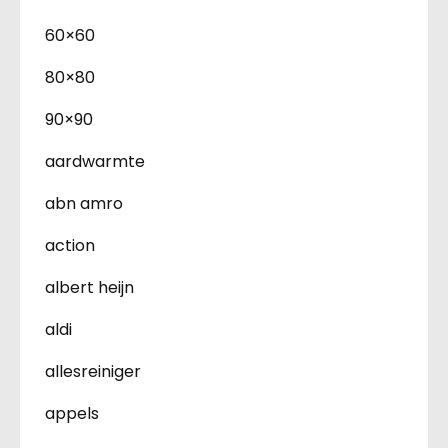
60×60
80×80
90×90
aardwarmte
abn amro
action
albert heijn
aldi
allesreiniger
appels