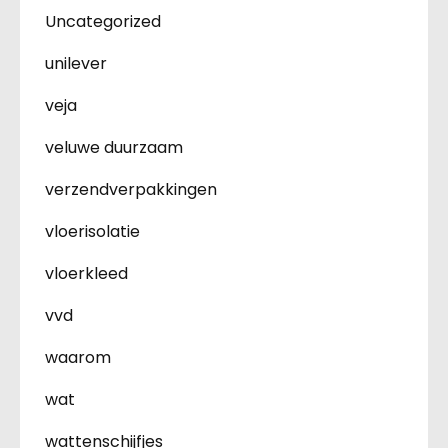
Uncategorized
unilever
veja
veluwe duurzaam
verzendverpakkingen
vloerisolatie
vloerkleed
vvd
waarom
wat
wattenschijfjes