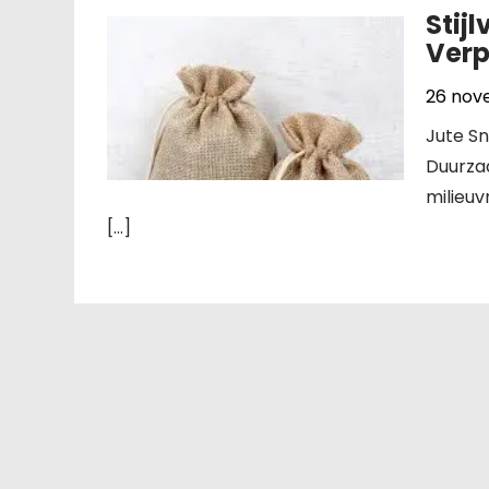
Stij
Ver
26 nov
Jute Sn
Duurzaa
milieuv
[…]