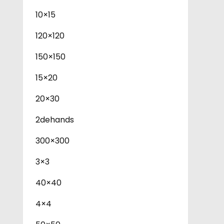
10×15
120×120
150×150
15×20
20×30
2dehands
300×300
3×3
40×40
4×4