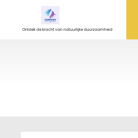
Ga
naar
de
inhoud
Ontdek de kracht van natuurlijke duurzaamheid