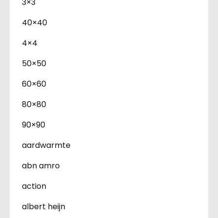
3×3
40×40
4×4
50×50
60×60
80×80
90×90
aardwarmte
abn amro
action
albert heijn