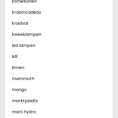
koffiebonen
kraamcadeau
kruidvat
kweeklampen
led lampen
lidl
linnen
mammoth
mango
marktplaats
mars hydro