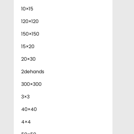
10×15
120×120
150×150
15×20
20×30
2dehands
300×300
3×3
40×40
4×4