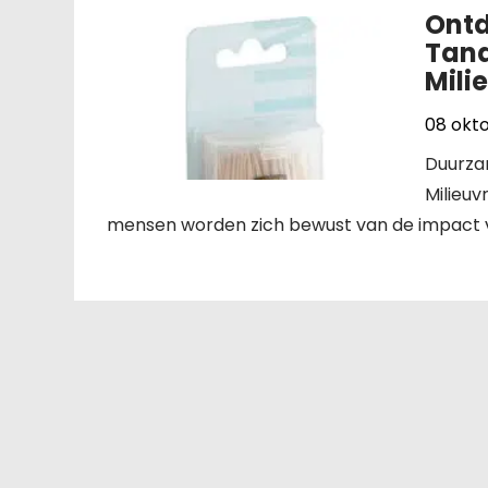
Ontd
Tand
Mili
08 okt
Duurza
Milieu
mensen worden zich bewust van de impact va