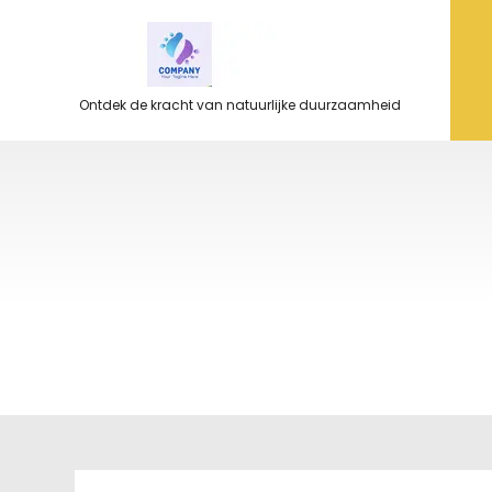
Ga
naar
de
inhoud
Ontdek de kracht van natuurlijke duurzaamheid