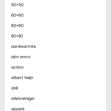
50×50
60×60
80×80
90×90
aardwarmte
abn amro
action
albert heijn
aldi
allesreiniger
appels