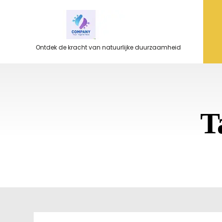
Ga
naar
de
inhoud
Ontdek de kracht van natuurlijke duurzaamheid
T