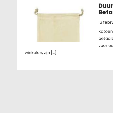
Duur
Beta
16 febr
Katoene
betaalb
voor ee
winkelen, zijn […]