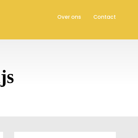
Over ons
Contact
js