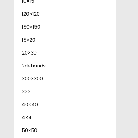
10×15
120×120
150×150
15×20
20×30
2dehands
300×300
3×3
40×40
4×4
50×50