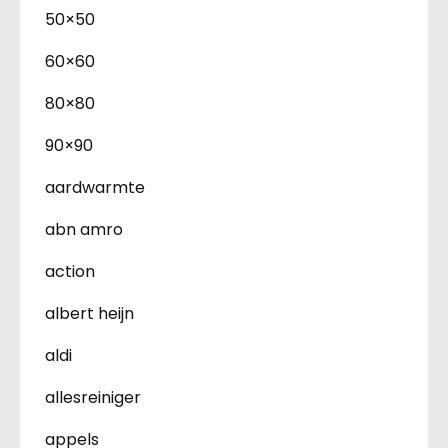
50×50
60×60
80×80
90×90
aardwarmte
abn amro
action
albert heijn
aldi
allesreiniger
appels