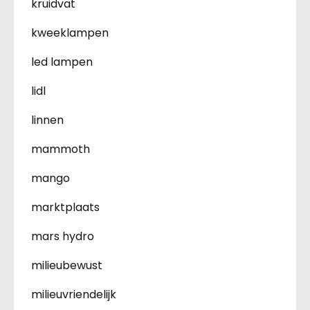
kruidvat
kweeklampen
led lampen
lidl
linnen
mammoth
mango
marktplaats
mars hydro
milieubewust
milieuvriendelijk