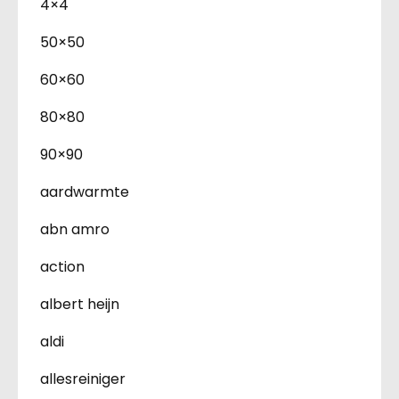
4×4
50×50
60×60
80×80
90×90
aardwarmte
abn amro
action
albert heijn
aldi
allesreiniger