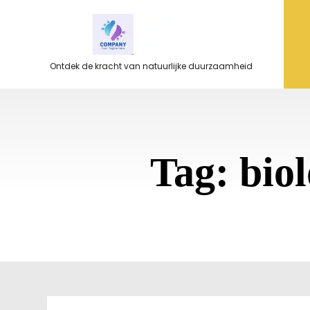
Ga
naar
de
inhoud
Ontdek de kracht van natuurlijke duurzaamheid
Tag:
bio