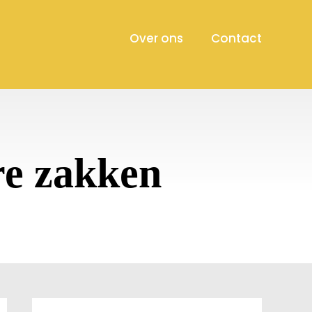
Over ons
Contact
re zakken