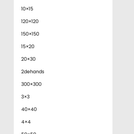
10×15
120×120
150×150
15×20
20×30
2dehands
300×300
3×3
40×40
4×4