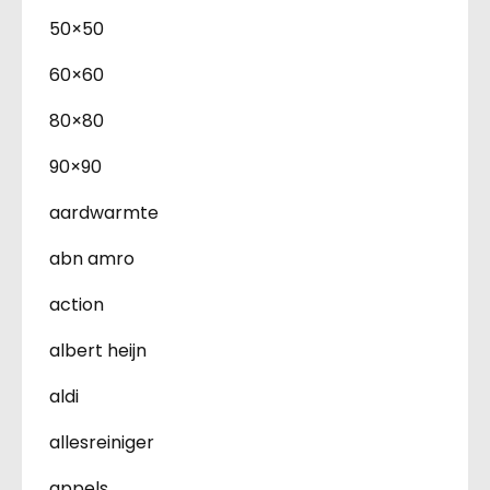
50×50
60×60
80×80
90×90
aardwarmte
abn amro
action
albert heijn
aldi
allesreiniger
appels