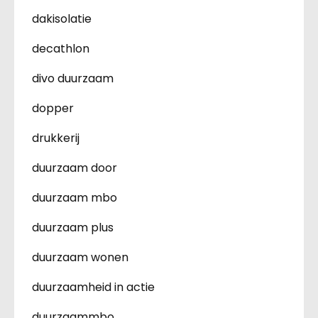
dakisolatie
decathlon
divo duurzaam
dopper
drukkerij
duurzaam door
duurzaam mbo
duurzaam plus
duurzaam wonen
duurzaamheid in actie
duurzaammbo