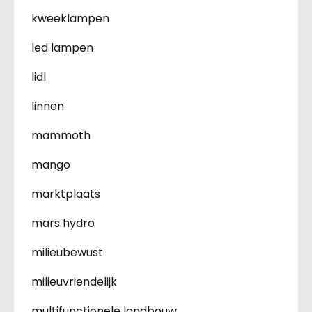
kweeklampen
led lampen
lidl
linnen
mammoth
mango
marktplaats
mars hydro
milieubewust
milieuvriendelijk
multifunctionele landbouw