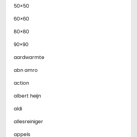
50×50
60×60
80×80
90×90
aardwarmte
abn amro
action
albert heijn
aldi
allesreiniger
appels