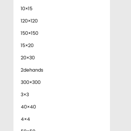
10×15
120×120
150×150
15×20
20×30
2dehands
300×300
3×3
40×40
4×4