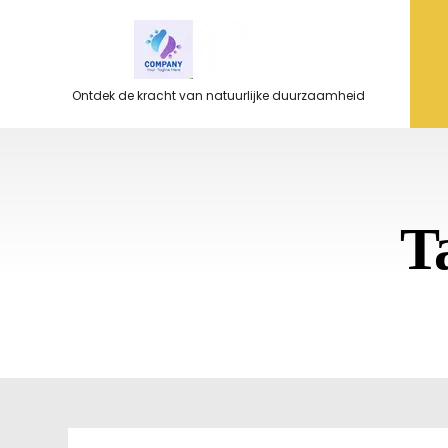
Ga
naar
de
inhoud
Ontdek de kracht van natuurlijke duurzaamheid
T