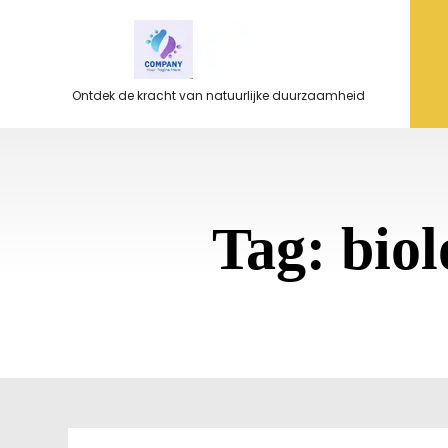
Ga
naar
de
inhoud
Ontdek de kracht van natuurlijke duurzaamheid
Tag:
bio