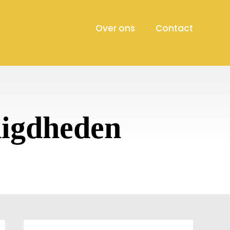
Over ons
Contact
digdheden