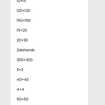
10×15
120×120
150×150
15×20
20×30
2dehands
300×300
3×3
40×40
4×4
50×50