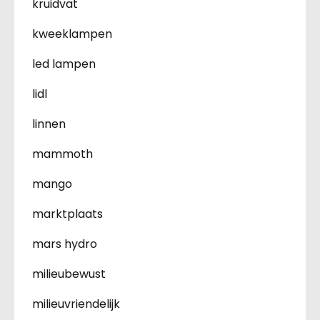
kruidvat
kweeklampen
led lampen
lidl
linnen
mammoth
mango
marktplaats
mars hydro
milieubewust
milieuvriendelijk