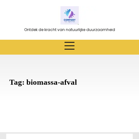
Ga
naar
de
inhoud
Ontdek de kracht van natuurlijke duurzaamheid
Tag:
biomassa-afval