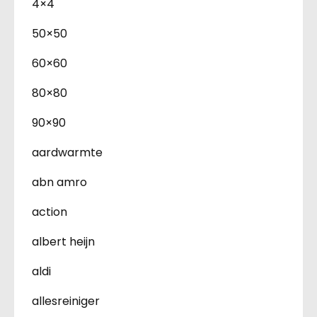
4×4
50×50
60×60
80×80
90×90
aardwarmte
abn amro
action
albert heijn
aldi
allesreiniger