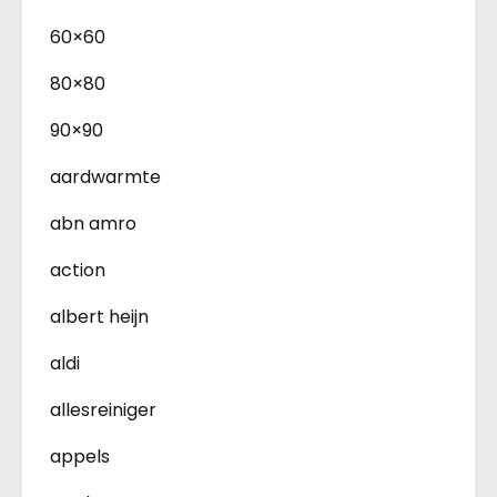
60×60
80×80
90×90
aardwarmte
abn amro
action
albert heijn
aldi
allesreiniger
appels