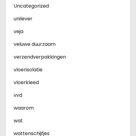
Uncategorized
unilever
veja
veluwe duurzaam
verzendverpakkingen
vloerisolatie
vloerkleed
vvd
waarom
wat
wattenschijfjes