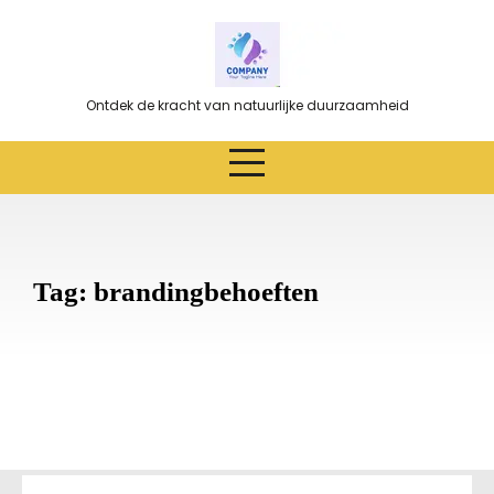
Ga
naar
de
inhoud
Ontdek de kracht van natuurlijke duurzaamheid
Tag:
brandingbehoeften