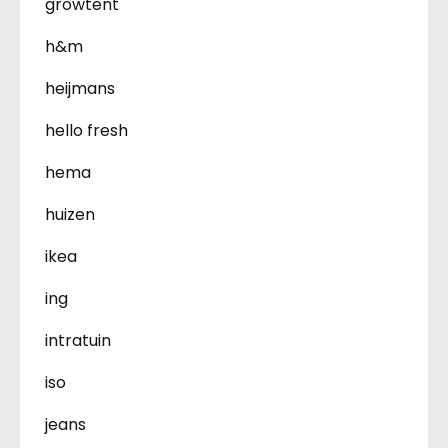
growtent
h&m
heijmans
hello fresh
hema
huizen
ikea
ing
intratuin
iso
jeans