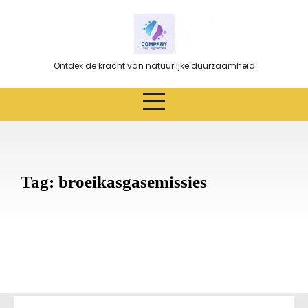
Ga
naar
de
inhoud
Ontdek de kracht van natuurlijke duurzaamheid
Tag:
broeikasgasemissies