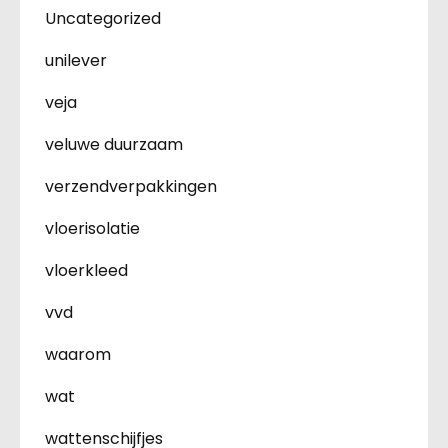
Uncategorized
unilever
veja
veluwe duurzaam
verzendverpakkingen
vloerisolatie
vloerkleed
vvd
waarom
wat
wattenschijfjes