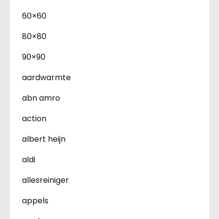
60×60
80×80
90×90
aardwarmte
abn amro
action
albert heijn
aldi
allesreiniger
appels