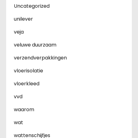
Uncategorized
unilever
veja
veluwe duurzaam
verzendverpakkingen
vloerisolatie
vloerkleed
vvd
waarom
wat
wattenschijfjes