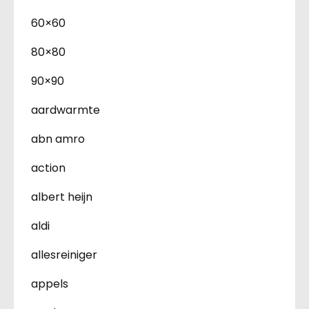
60×60
80×80
90×90
aardwarmte
abn amro
action
albert heijn
aldi
allesreiniger
appels