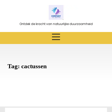
Ga
naar
de
inhoud
Ontdek de kracht van natuurlijke duurzaamheid
Tag:
cactussen