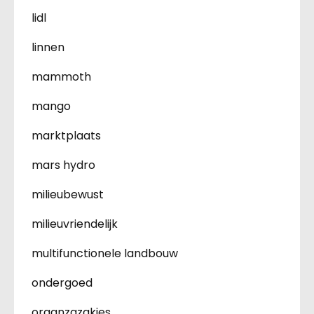
lidl
linnen
mammoth
mango
marktplaats
mars hydro
milieubewust
milieuvriendelijk
multifunctionele landbouw
ondergoed
organzazakjes