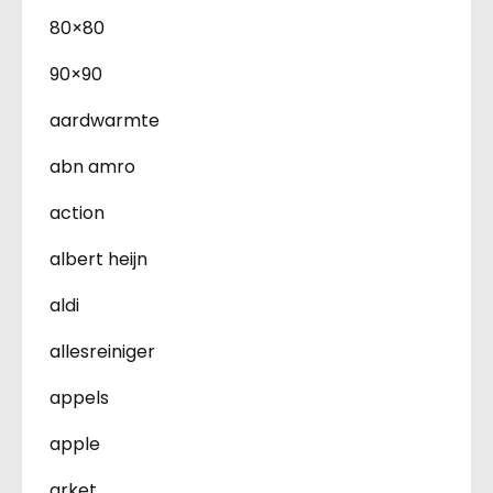
80×80
90×90
aardwarmte
abn amro
action
albert heijn
aldi
allesreiniger
appels
apple
arket