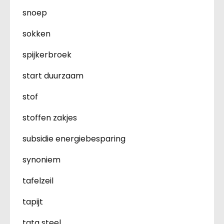
snoep
sokken
spijkerbroek
start duurzaam
stof
stoffen zakjes
subsidie energiebesparing
synoniem
tafelzeil
tapijt
tata steel