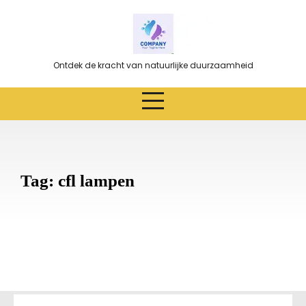
Ga
naar
de
inhoud
Ontdek de kracht van natuurlijke duurzaamheid
Tag:
cfl lampen