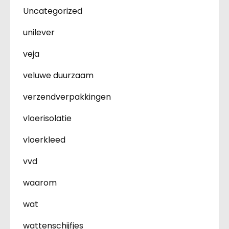
Uncategorized
unilever
veja
veluwe duurzaam
verzendverpakkingen
vloerisolatie
vloerkleed
vvd
waarom
wat
wattenschijfjes