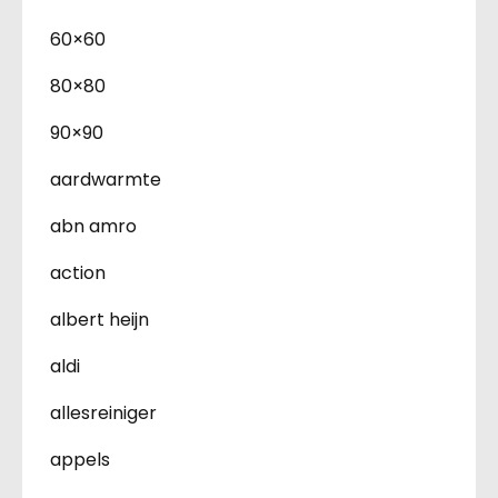
60×60
80×80
90×90
aardwarmte
abn amro
action
albert heijn
aldi
allesreiniger
appels