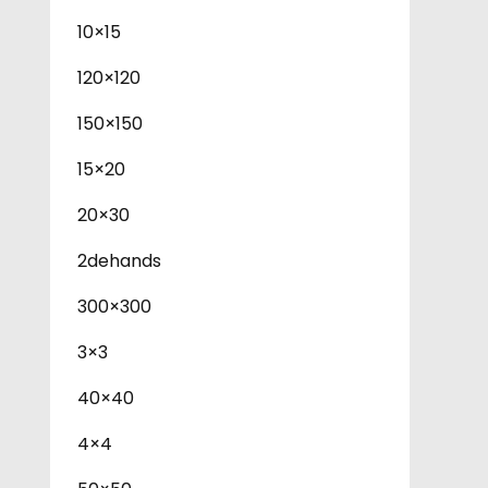
10×15
120×120
150×150
15×20
20×30
2dehands
300×300
3×3
40×40
4×4