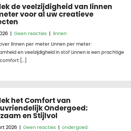
ek de veelzijdigheid van linnen
meter voor al uw creatieve
ecten
2026
|
Geen reacties
|
linnen
 over linnen per meter Linnen per meter:
mheid en veelzijdigheid in stof Linnen is een prachtige
 comfort […]
ek het Comfort van
euvriendelijk Ondergoed:
zaam en Stijlvol
rt 2026
|
Geen reacties
|
ondergoed