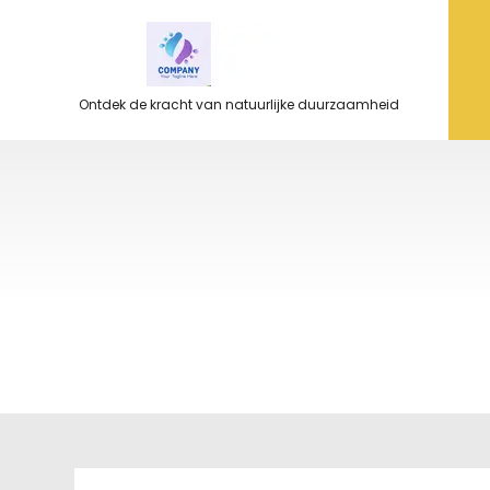
Ga
naar
de
inhoud
Ontdek de kracht van natuurlijke duurzaamheid