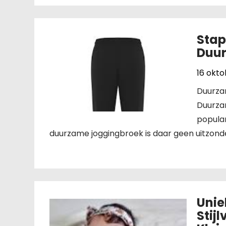
Stap
Duu
16 okt
Duurzam
Duurza
popular
duurzame joggingbroek is daar geen uitzonde
Unie
Stij