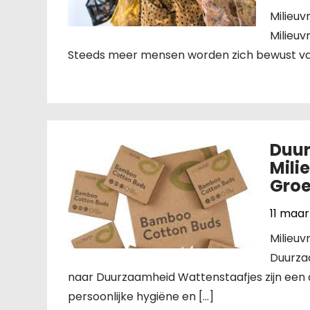
Milieu
Milieu
Steeds meer mensen worden zich bewust van 
Duur
Mili
Groe
11 maar
Milieuv
Duurzaa
naar Duurzaamheid Wattenstaafjes zijn een 
persoonlijke hygiëne en […]