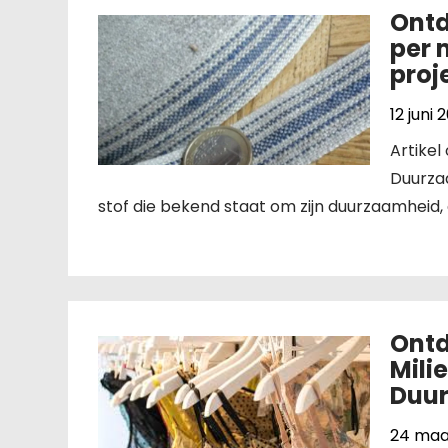
Ontd
per 
proj
12 juni 
Artikel
Duurzaa
stof die bekend staat om zijn duurzaamheid,
Ontd
Mili
Duur
24 maa