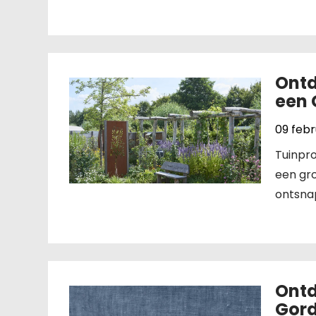
Ontd
een 
09 febr
Tuinpr
een gro
ontsnap
Ontd
Gord