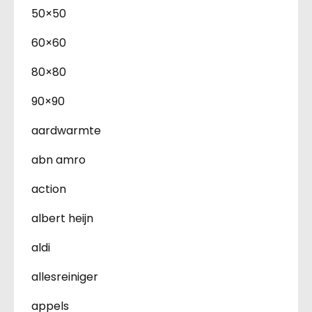
50×50
60×60
80×80
90×90
aardwarmte
abn amro
action
albert heijn
aldi
allesreiniger
appels