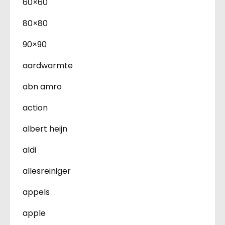
60×60
80×80
90×90
aardwarmte
abn amro
action
albert heijn
aldi
allesreiniger
appels
apple