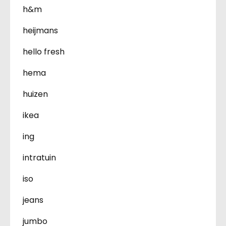
h&m
heijmans
hello fresh
hema
huizen
ikea
ing
intratuin
iso
jeans
jumbo