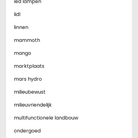
led lampen
lidl
linnen
mammoth
mango
marktplaats
mars hydro
milieubewust
milieuvriendelijk
multifunctionele landbouw
ondergoed