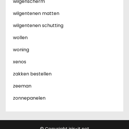
wilgenscherm
wilgentenen matten
wilgentenen schutting
wollen
woning
xenos
zakken bestellen
zeeman
zonnepanelen
© Copyright isis-it.net