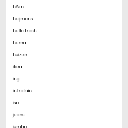
h&m
heijmans
hello fresh
hema
huizen
ikea
ing
intratuin
iso
jeans
jumbo