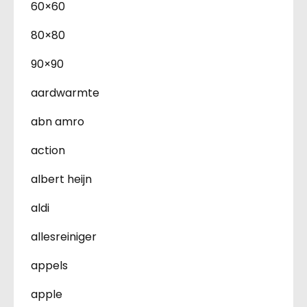
60×60
80×80
90×90
aardwarmte
abn amro
action
albert heijn
aldi
allesreiniger
appels
apple