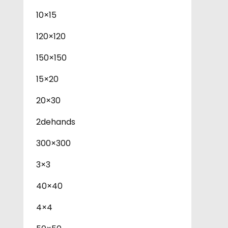
10×15
120×120
150×150
15×20
20×30
2dehands
300×300
3×3
40×40
4×4