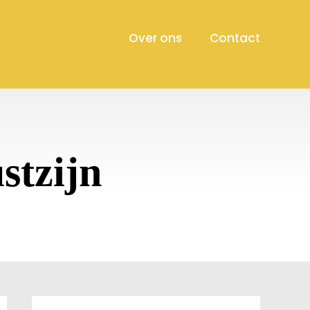
Over ons
Contact
stzijn