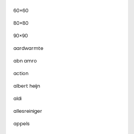
60×60
80×80
90×90
aardwarmte
abn amro
action
albert heijn
aldi
allesreiniger
appels