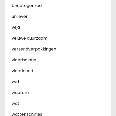
Uncategorized
unilever
veja
veluwe duurzaam
verzendverpakkingen
vloerisolatie
vloerkleed
vvd
waarom
wat
wattenschijfjes