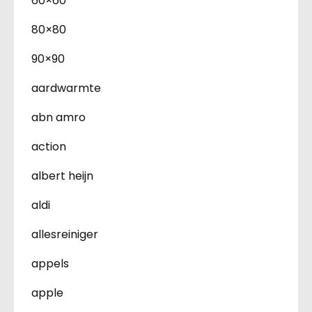
60×60
80×80
90×90
aardwarmte
abn amro
action
albert heijn
aldi
allesreiniger
appels
apple