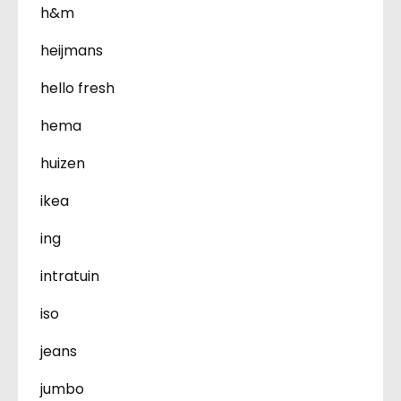
h&m
heijmans
hello fresh
hema
huizen
ikea
ing
intratuin
iso
jeans
jumbo