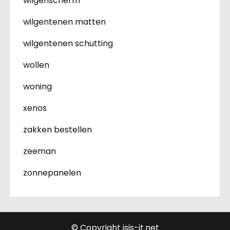
wilgenscherm
wilgentenen matten
wilgentenen schutting
wollen
woning
xenos
zakken bestellen
zeeman
zonnepanelen
© Copyright isis-it.net