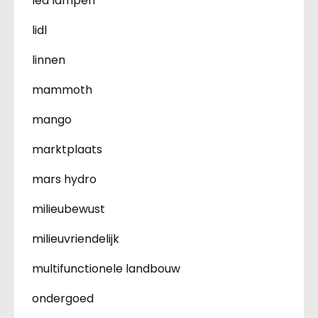
led lampen
lidl
linnen
mammoth
mango
marktplaats
mars hydro
milieubewust
milieuvriendelijk
multifunctionele landbouw
ondergoed