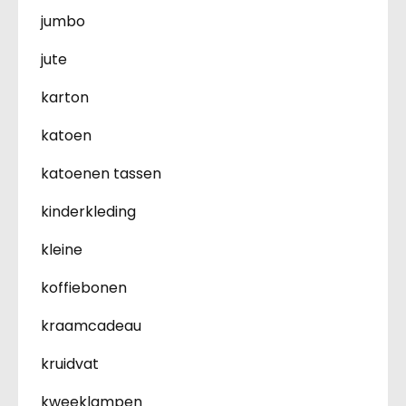
jumbo
jute
karton
katoen
katoenen tassen
kinderkleding
kleine
koffiebonen
kraamcadeau
kruidvat
kweeklampen