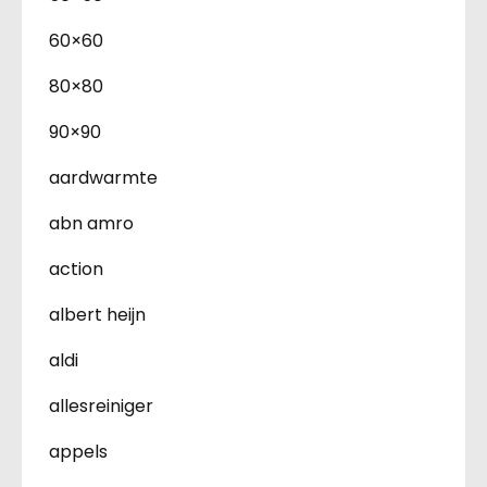
60×60
80×80
90×90
aardwarmte
abn amro
action
albert heijn
aldi
allesreiniger
appels