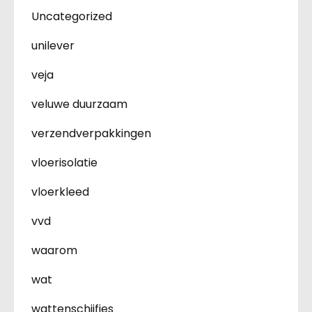
Uncategorized
unilever
veja
veluwe duurzaam
verzendverpakkingen
vloerisolatie
vloerkleed
vvd
waarom
wat
wattenschijfjes