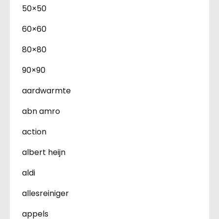
50×50
60×60
80×80
90×90
aardwarmte
abn amro
action
albert heijn
aldi
allesreiniger
appels