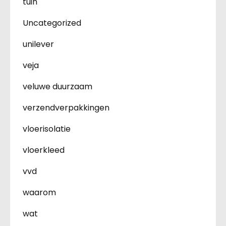
tuin
Uncategorized
unilever
veja
veluwe duurzaam
verzendverpakkingen
vloerisolatie
vloerkleed
vvd
waarom
wat