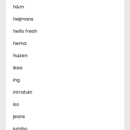
h&m
heijmans
hello fresh
hema
huizen
ikea
ing
intratuin
iso
jeans
jumbo