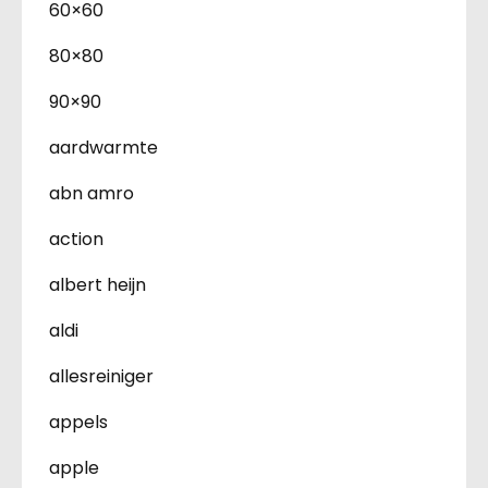
60×60
80×80
90×90
aardwarmte
abn amro
action
albert heijn
aldi
allesreiniger
appels
apple