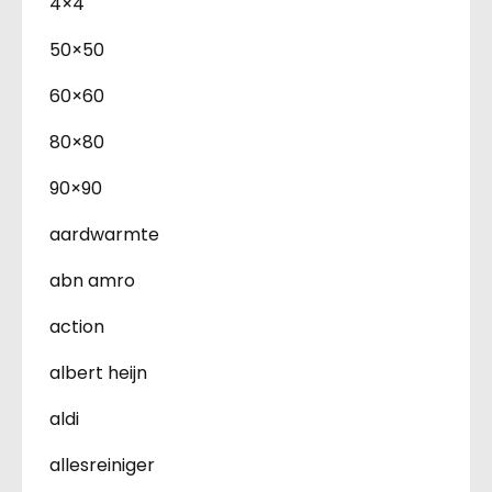
4×4
50×50
60×60
80×80
90×90
aardwarmte
abn amro
action
albert heijn
aldi
allesreiniger