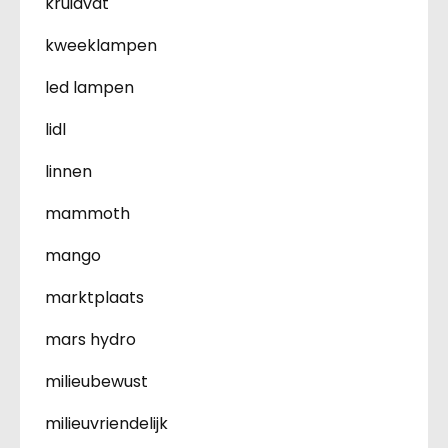
kruidvat
kweeklampen
led lampen
lidl
linnen
mammoth
mango
marktplaats
mars hydro
milieubewust
milieuvriendelijk