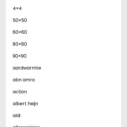
4×4
50×50
60×60
80×80
90×90
aardwarmte
abn amro
action
albert heijn
aldi