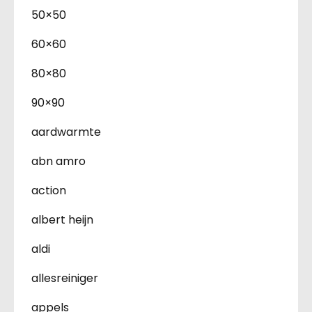
50×50
60×60
80×80
90×90
aardwarmte
abn amro
action
albert heijn
aldi
allesreiniger
appels