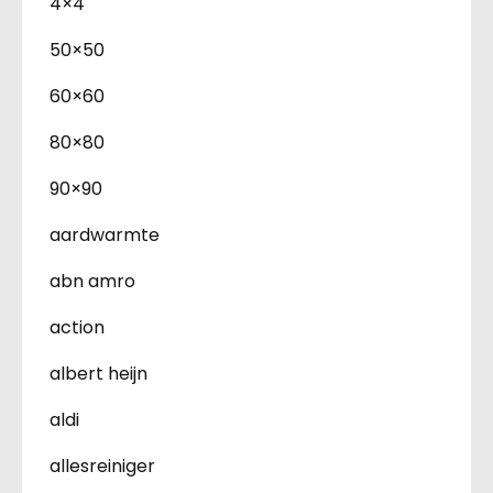
4×4
50×50
60×60
80×80
90×90
aardwarmte
abn amro
action
albert heijn
aldi
allesreiniger