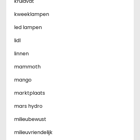
kruidvat
kweeklampen
led lampen
lidl
linnen
mammoth
mango
marktplaats
mars hydro
milieubewust
milieuvriendelijk