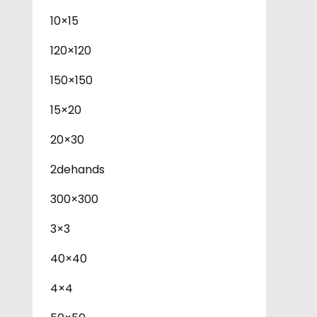
10×15
120×120
150×150
15×20
20×30
2dehands
300×300
3×3
40×40
4×4