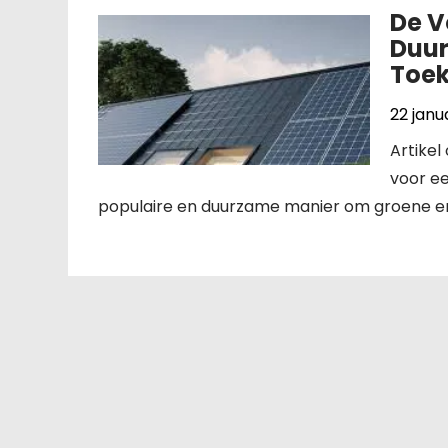
De V
Duur
Toe
22 janu
Artike
voor e
populaire en duurzame manier om groene en