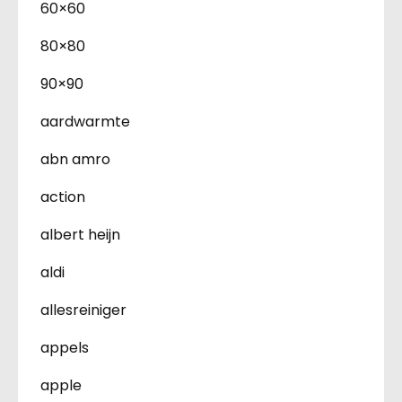
60×60
80×80
90×90
aardwarmte
abn amro
action
albert heijn
aldi
allesreiniger
appels
apple