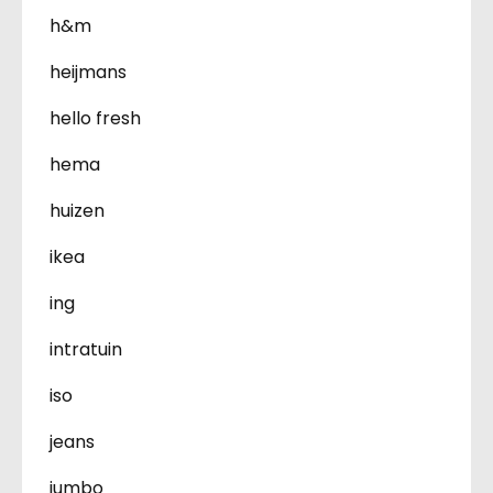
h&m
heijmans
hello fresh
hema
huizen
ikea
ing
intratuin
iso
jeans
jumbo