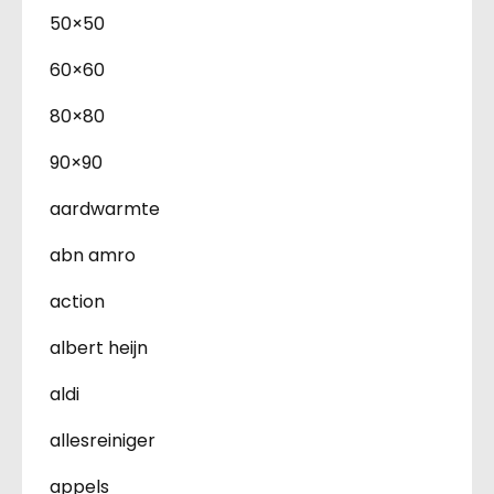
50×50
60×60
80×80
90×90
aardwarmte
abn amro
action
albert heijn
aldi
allesreiniger
appels